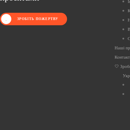
І
К
ЗРОБІТЬ ПОЖЕРТВУ
Н
В
С
Наші п
Контак
🤍 Зроб
Укр