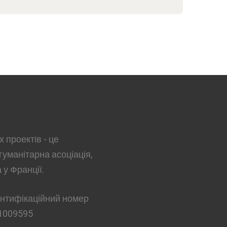
 проектів - це
гуманітарна асоціація,
 у Франції.
ентифікаційний номер
1009595