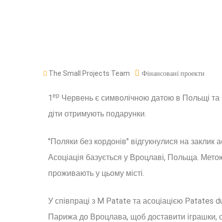
The Small Projects Team
Фінансовані проекти
ер
1
Червень є символічною датою в Польщі та Ук
діти отримують подарунки.
"Поляки без кордонів" відгукнулися на заклик асо
Асоціація базується у Вроцлаві, Польща. Метою 
проживають у цьому місті.
У співпраці з M Patate та асоціацією Patates 
Парижа до Вроцлава, щоб доставити іграшки, о