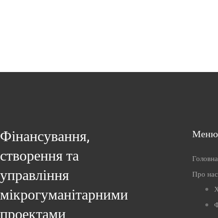
Фінансування,
Меню
створення та
Головна
управління
Про нас
Х
мікрогуманітарними
Ф
проектами