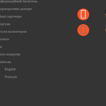
нформаційний бюлетень
орпоративні донори
аші партнери
ідгуки
тати волонтером
роекти
ти
ити пожертву
аїнська
English
Français