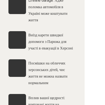
Lifeline Garage: Адже
поломка автомобіля в
Україні може коштувати
життя
Виїзд карети швидкої
допомоги з Парижа для
участі в евакуації в Херсоні
Посмішки на обличчях
херсонських дітей, чиє
життя не можна назвати
нормальним
Вплив вашої щедрості:
врятовані життя на