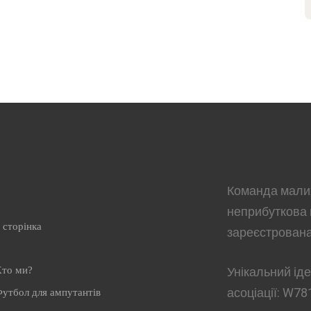
Команда малих
неприбуткова 
 сторінка
зареєстрована
то ми?
Унікальний ід
асоціації:
W78
утбол для ампутантів