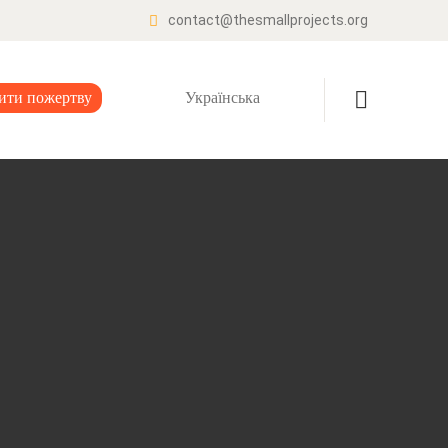
contact@thesmallprojects.org
ити пожертву
Українська