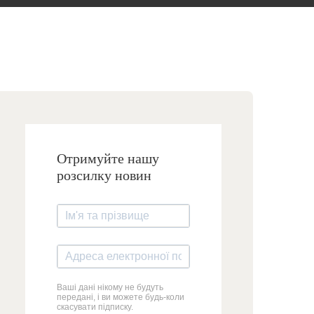
Отримуйте нашу
розсилку новин
Ваші дані нікому не будуть
передані, і ви можете будь-коли
скасувати підписку.