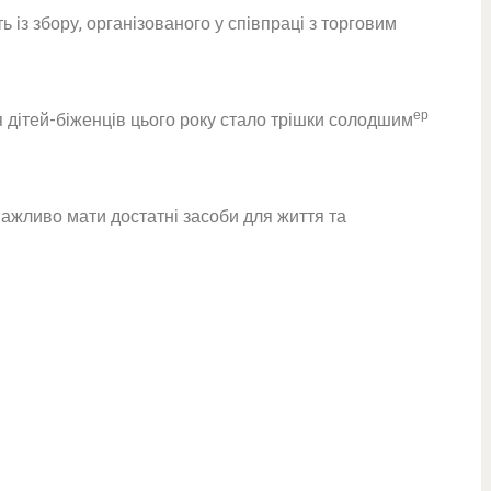
 із збору, організованого у співпраці з торговим
ер
ття дітей-біженців цього року стало трішки солодшим
важливо мати достатні засоби для життя та