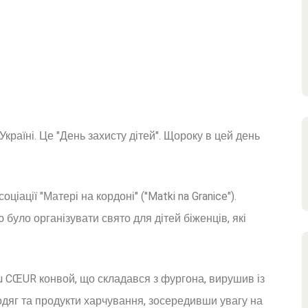
раїні. Це "День захисту дітей". Щороку в цей день
ціації "Матері на кордоні" ("Matki na Granice").
було організувати свято для дітей біженців, які
du CŒUR конвой, що складався з фургона, вирушив із
дяг та продукти харчування, зосередивши увагу на