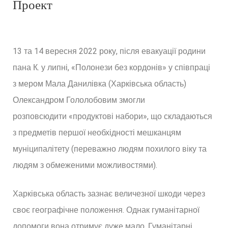
Проект
13 та 14 вересня 2022 року, після евакуації родини
пана К. у липні, «Полонези без кордонів» у співпраці
з мером Мала Данилівка (Харківська область)
Олександром Гололобовим змогли
розповсюдити
«продуктові набори», що складаються
з предметів першої необхідності
мешканцям
муніципалітету (переважно людям похилого віку та
людям з обмеженими можливостями).
Харківська область зазнає величезної шкоди через
своє географічне положення. Однак гуманітарної
допомоги вона отримує дуже мало. Гуманітарні