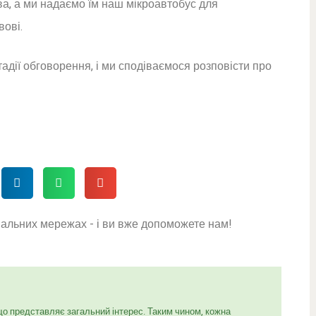
а, а ми надаємо їм наш мікроавтобус для
вові.
тадії обговорення, і ми сподіваємося розповісти про
ціальних мережах - і ви вже допоможете нам!
що представляє загальний інтерес. Таким чином, кожна