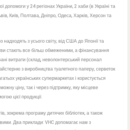
ї допомоги у 24 регіонах України, 2 хаби (в Україні та
вів, Київ, Полтава, Дніпро, Одеса, Харків, Херсон та
 надходять з усього світу, від США до Японії та
ртви стають все більш обмеженими, а фінансування
овані витрати (склад, неволонтерський персонал
майстерню з виробництва туалетного паперу, серветок
агатьох українських супермаркетах і користується
ожну ціну, так і через підтримку, яку місцеве
гою цієї продукції.
в, зокрема програму дитячих бібліотек, а також
ливими. Два приклади: VHC допомагає нам з