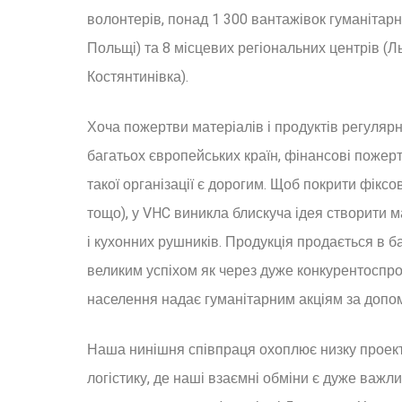
волонтерів, понад 1 300 вантажівок гуманітарно
Польщі) та 8 місцевих регіональних центрів (Ль
Костянтинівка).
Хоча пожертви матеріалів і продуктів регулярно
багатьох європейських країн, фінансові поже
такої організації є дорогим. Щоб покрити фікс
тощо), у VHC виникла блискуча ідея створити 
і кухонних рушників. Продукція продається в б
великим успіхом як через дуже конкурентоспром
населення надає гуманітарним акціям за допомо
Наша нинішня співпраця охоплює низку проекті
логістику, де наші взаємні обміни є дуже важ