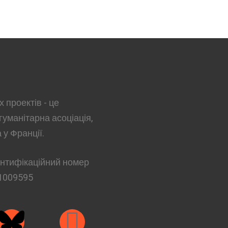
 проектів - це
гуманітарна асоціація,
 у Франції.
ентифікаційний номер
1009595