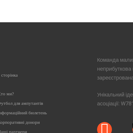
Команда малих
неприбуткова 
 сторінка
зареєстрована
то ми?
Унікальний ід
асоціації:
W78
утбол для ампутантів
нформаційний бюлетень
орпоративні донори
аші партнери