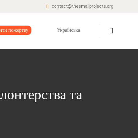
contact@thesmallprojects.org
ити пожертву
Українська
лонтерства та