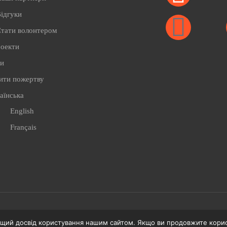
ідгуки
тати волонтером
роекти
ти
ити пожертву
аїнська
English
Français
ащий досвід користування нашим сайтом. Якщо ви продовжите корис