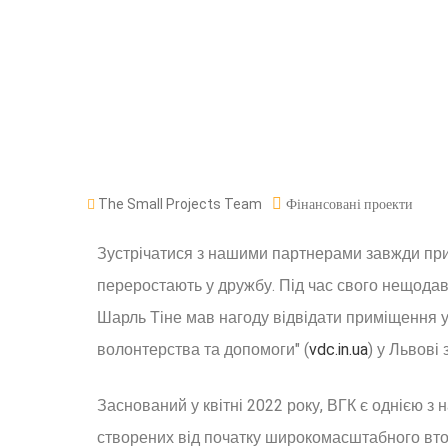
The Small Projects Team
Фінансовані проекти
Зустрічатися з нашими партнерами завжди при
переростають у дружбу. Під час свого нещодавн
Шарль Тіне мав нагоду відвідати приміщення ук
волонтерства та допомоги" (
vdc.in.ua
) у Львові
Заснований у квітні 2022 року, ВГК є однією з 
створених від початку широкомасштабного втор