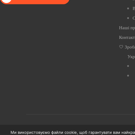
В
С
Наші п
Контак
🤍 Зроб
Укр
Ми використовуємо файли cookie, щоб гарантувати вам найкр
© Команда малих проектів - 2024