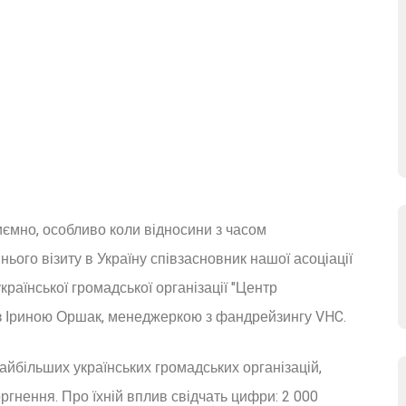
ємно, особливо коли відносини з часом
ього візиту в Україну співзасновник нашої асоціації
раїнської громадської організації "Центр
 з Іриною Оршак, менеджеркою з фандрейзингу VHC.
найбільших українських громадських організацій,
гнення. Про їхній вплив свідчать цифри: 2 000