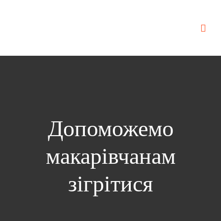
Допоможемо
макарівчанам
зігрітися