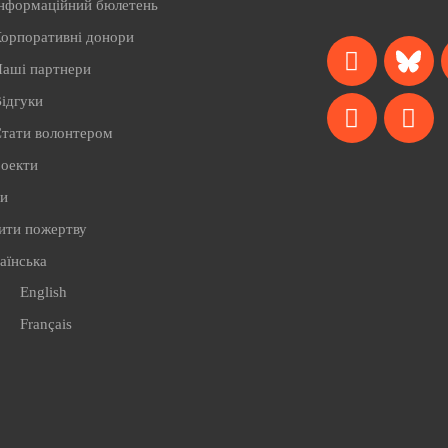
нформаційний бюлетень
орпоративні донори
аші партнери
ідгуки
тати волонтером
роекти
ти
ити пожертву
аїнська
English
Français