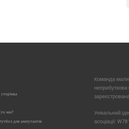
Команда малих
неприбуткова 
 сторінка
зареєстрована
то ми?
Унікальний ід
асоціації:
W78
утбол для ампутантів