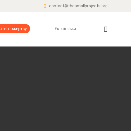
contact@thesmallprojects.org
ити пожертву
Українська