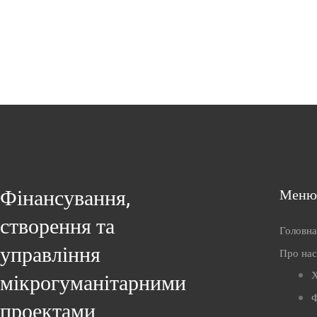
Фінансування,
Меню
створення та
Головна
управління
Про нас
Х
мікрогуманітарними
Ф
проектами