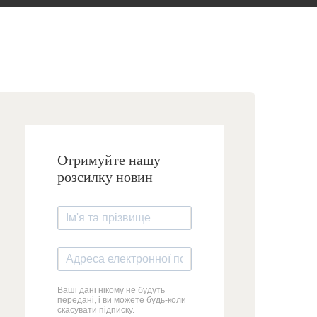
Отримуйте нашу
розсилку новин
Ваші дані нікому не будуть
передані, і ви можете будь-коли
скасувати підписку.