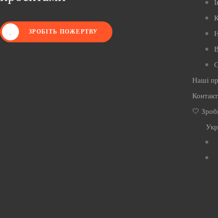
І
К
ЗРОБІТЬ ПОЖЕРТВУ
Н
В
С
Наші п
Контак
🤍 Зроб
Укр