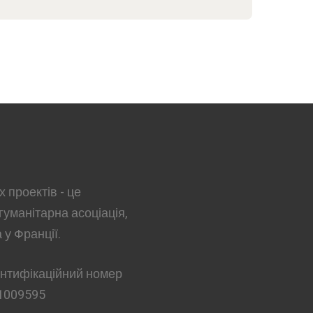
 проектів - це
гуманітарна асоціація,
 у Франції.
ентифікаційний номер
1009595