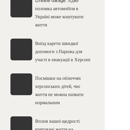
Lifeline Garage: Адже
поломка автомобіля в
Україні може коштувати
життя
Виїзд карети швидкої
допомоги з Парижа для
участі в евакуації в Херсоні
Посмішки на обличчях
херсонських дітей, чиє
життя не можна назвати
нормальним
Вплив вашої щедрості:
врятовані життя на