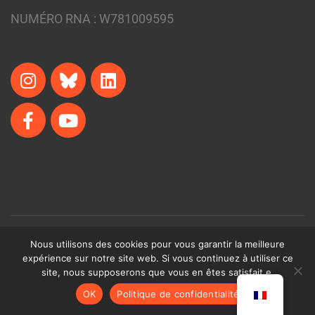
NUMÉRO RNA :
W781009595
Nous utilisons des cookies pour vous garantir la meilleure
© The Small Projects Team • 2024
expérience sur notre site web. Si vous continuez à utiliser ce
site, nous supposerons que vous en êtes satisfait.e.
OK
Politique de confidentialité