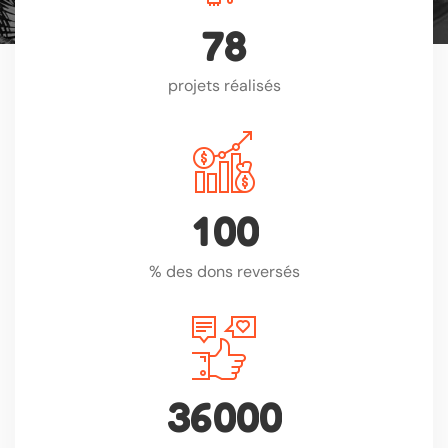
7
8
projets réalisés
1
0
0
% des dons reversés
3
6
0
0
0