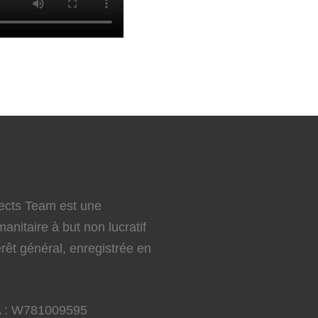
ects Team est une
anitaire à but non lucratif
rêt général, enregistrée en
 :
W781009595