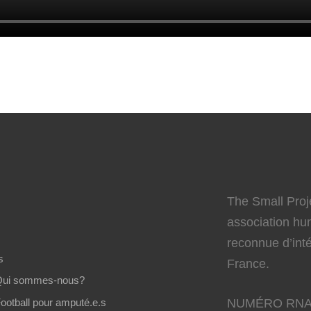
The Small Proj
association hum
reconnue d’inté
s
France.
Qui sommes-nous?
ootball pour amputé.e.s
NUMÉRO RNA