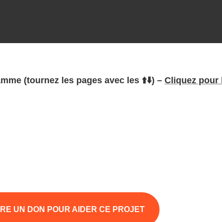
me (tournez les pages avec les ⬆️⬇️) –
Cliquez pour 
IRE UN DON POUR AIDER CE PROJET