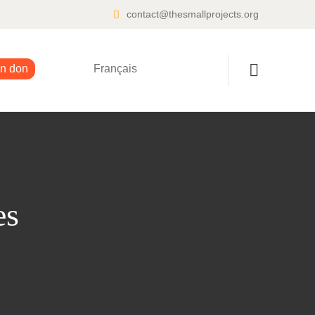
contact@thesmallprojects.org
un don
Français
es