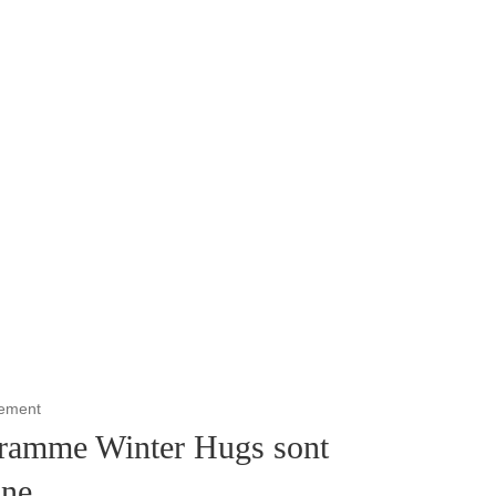
cement
gramme Winter Hugs sont
ine