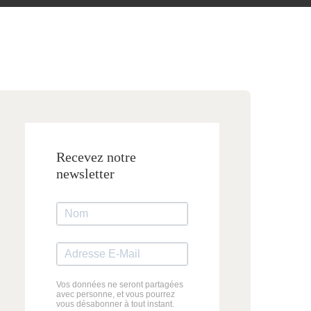
Recevez notre
newsletter
Vos données ne seront partagées
avec personne, et vous pourrez
vous désabonner à tout instant.