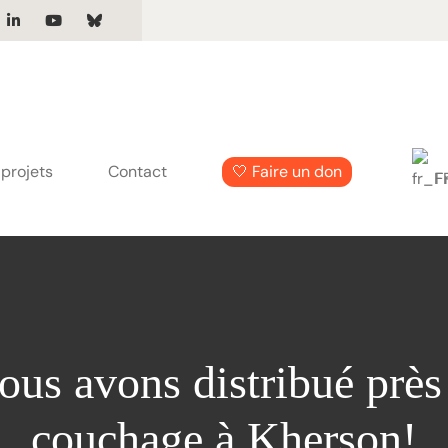
projets
Contact
🤍 Faire un don
F
ous avons distribué près
couchage à Kherson!