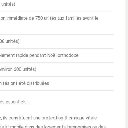
 unités)
aison immédiate de 750 unités aux familles avant le
00 unités)
loiement rapide pendant Noël orthodoxe
environ 600 unités)
nités ont été distribuées
és essentiels :
 ils constituent une protection thermique vitale
 de lit mobile dans des logements temporaires ou des