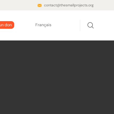
contact@thesmallprojects.org
 un don
Français